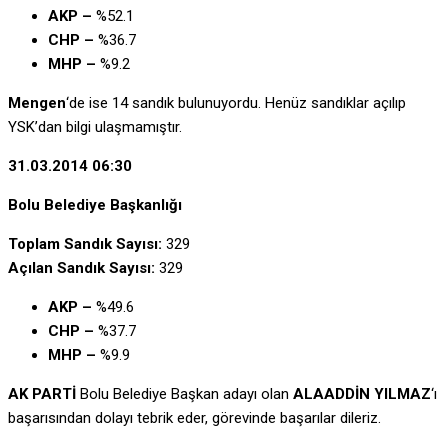
AKP –
%52.1
CHP –
%36.7
MHP –
%9.2
Mengen
‘de ise 14 sandık bulunuyordu. Henüz sandıklar açılıp
YSK’dan bilgi ulaşmamıştır.
31.03.2014 06:30
Bolu Belediye Başkanlığı
Toplam Sandık Sayısı:
329
Açılan Sandık Sayısı:
329
AKP –
%49.6
CHP –
%37.7
MHP –
%9.9
AK PARTİ
Bolu Belediye Başkan adayı olan
ALAADDİN YILMAZ
‘ı
başarısından dolayı tebrik eder, görevinde başarılar dileriz.