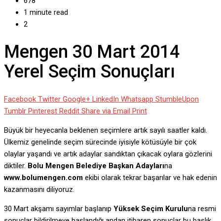
678
1 minute read
2
Mengen 30 Mart 2014
Yerel Seçim Sonuçları
Facebook
Twitter
Google+
LinkedIn
Whatsapp
StumbleUpon
Tumblr
Pinterest
Reddit
Share via Email
Print
Büyük bir heyecanla beklenen seçimlere artık sayılı saatler kaldı.
Ülkemiz genelinde seçim sürecinde iyisiyle kötüsüyle bir çok
olaylar yaşandı ve artık adaylar sandıktan çıkacak oylara gözlerini
diktiler.
Bolu Mengen Belediye Başkan Adayları
na
www.bolumengen.com
ekibi olarak tekrar başarılar ve hak edenin
kazanmasını diliyoruz.
30 Mart akşamı sayımlar başlanıp
Yüksek Seçim Kurulu
na resmi
sonuçlar bildirilmeye başlandığı andan itibaren sonuçlar bu başlık