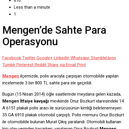
670
Less than a minute
1
Mengen’de Sahte Para
Operasyonu
Facebook
Twitter
Google+
LinkedIn
Whatsapp
StumbleUpon
Tumblr
Pinterest
Reddit
Share via Email
Print
Mengen
ilçemizde, polis aracıyla çarpışan otomobilde yapılan
incelemede 3 bin 800 TL sahte para ele geçirildi.
Bugün (15 Nisan 2014) öğle saatlerinde meydana gelen kazada,
Mengen İtfaiye kavşağı
mevkiinde Onur Bozkurt idaresindeki 14
A 6151 plakalı polis aracı ile sürücüsünün kimliği belirlenemeyen
35 GA 6910 plakalı otomobil çarpıştı. Polis memuru Onur Bozkurt
ile otomobilde bulunan Murat Çıkış yaralandı. Otomobili kullanan
kişi olay yerinden kaçarken, yaralanan Onur Bozkurt
Mengen