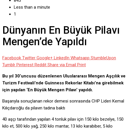
845
Less than a minute
1
Dünyanın En Büyük Pilavı
Mengen’de Yapıldı
Facebook
Twitter
Google+
LinkedIn
Whatsapp
StumbleUpon
Tumblr
Pinterest
Reddit
Share via Email
Print
Bu yıl 30’uncusu düzenlenen Uluslararası Mengen Aşçılık ve
Turizm Festivali’nde Guinness Rekorlar Kitabı’na girebilmek
için yapılan ‘En Büyük Mengen Pilavı’ yapıldı.
Başarıyla sonuçlanan rekor demesi sonrasında CHP Lideri Kemal
Kılıçdaroğlu da pilavın tadına baktı
40 aşçı tarafından yapılan 4 tonluk pilav için 150 kilo bezelye, 150
kilo et, 500 kilo yağ, 250 kilo mantar, 13 kilo karabiber, 5 kilo