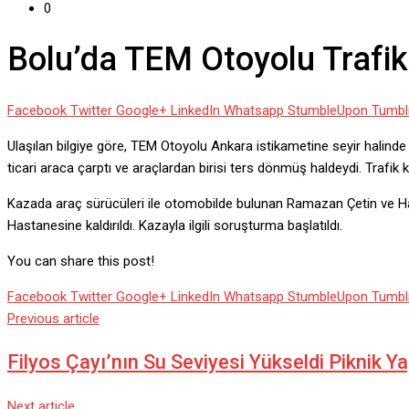
0
Bolu’da TEM Otoyolu Trafik 
Facebook
Twitter
Google+
LinkedIn
Whatsapp
StumbleUpon
Tumbl
Ulaşılan bilgiye göre, TEM Otoyolu Ankara istikametine seyir halinde
ticari araca çarptı ve araçlardan birisi ters dönmüş haldeydi. Trafik k
Kazada araç sürücüleri ile otomobilde bulunan Ramazan Çetin ve Hayri
Hastanesine kaldırıldı. Kazayla ilgili soruşturma başlatıldı.
You can share this post!
Facebook
Twitter
Google+
LinkedIn
Whatsapp
StumbleUpon
Tumbl
Previous article
Filyos Çayı’nın Su Seviyesi Yükseldi Piknik 
Next article