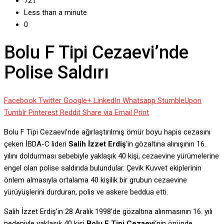
721
Less than a minute
0
Bolu F Tipi Cezaevi’nde
Polise Saldırı
Facebook
Twitter
Google+
LinkedIn
Whatsapp
StumbleUpon
Tumblr
Pinterest
Reddit
Share via Email
Print
Bolu F Tipi Cezaevi’nde ağırlaştırılmış ömür boyu hapis cezasını
çeken İBDA-C lideri
Salih İzzet Erdiş
‘in gözaltına alınışının 16.
yılını doldurması sebebiyle yaklaşık 40 kişi, cezaevine yürümelerine
engel olan polise saldırıda bulundular. Çevik Kuvvet ekiplerinin
önlem almasıyla ortalama 40 kişilik bir grubun cezaevine
yürüyüşlerini durduran, polis ve askere beddua etti.
Salih İzzet Erdiş’in 28 Aralık 1998’de gözaltına alınmasının 16. yılı
nedeniyle yaklaşık 40 kişi
Bolu F Tipi Cezaevi
‘nin önünde